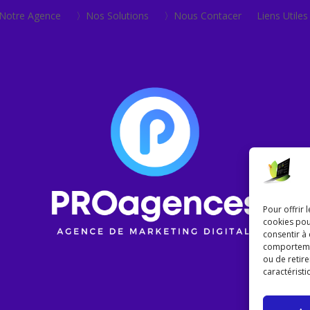
otre Agence
〉Nos Solutions
〉Nous Contacer
Liens Utiles
Pour offrir 
cookies pou
consentir à
comportement
ou de retire
caractéristi