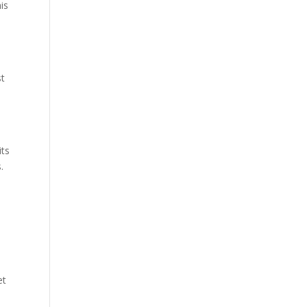
is
st
its
.
et